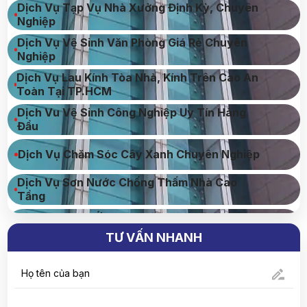
Dịch Vụ Tạp Vụ Nhà Xưởng Định Kỳ, Chuyên
Nghiệp
Dịch Vụ Vệ Sinh Văn Phòng Giá Rẻ Chuyên
Nghiệp
Dịch Vụ Lau Kính Tòa Nhà, Kính Trên Cao An
Toàn Tại TP.HCM
Dịch Vu Vệ Sinh Công Nghiệp Uy Tín Hàng
Đầu
Dịch Vụ Chăm Sóc Cây Xanh Chuyên Nghiệp
Dịch Vụ Sơn Nước Chống Thấm Nhà Cao
Tầng
Dịch Vụ Cung Ứng Lao Động Chuyên Nghiệp
Uy Tín
TƯ VẤN NHANH
Dịch Vụ Kiểm Soát Côn Trùng Chuyên
Nghiệp An Toàn
Dịch Vụ Bảo Dưỡng Định Kỳ Cho Tòa Nhà,
Văn Phòng