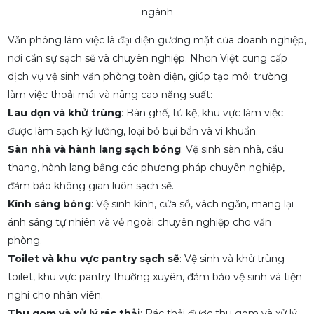
ngành
Văn phòng làm việc là đại diện gương mặt của doanh nghiệp,
nơi cần sự sạch sẽ và chuyên nghiệp. Nhơn Việt cung cấp
dịch vụ vệ sinh văn phòng toàn diện, giúp tạo môi trường
làm việc thoải mái và nâng cao năng suất:
Lau dọn và khử trùng
: Bàn ghế, tủ kệ, khu vực làm việc
được làm sạch kỹ lưỡng, loại bỏ bụi bẩn và vi khuẩn.
Sàn nhà và hành lang sạch bóng
: Vệ sinh sàn nhà, cầu
thang, hành lang bằng các phương pháp chuyên nghiệp,
đảm bảo không gian luôn sạch sẽ.
Kính sáng bóng
: Vệ sinh kính, cửa sổ, vách ngăn, mang lại
ánh sáng tự nhiên và vẻ ngoài chuyên nghiệp cho văn
phòng.
Toilet và khu vực pantry sạch sẽ
: Vệ sinh và khử trùng
toilet, khu vực pantry thường xuyên, đảm bảo vệ sinh và tiện
nghi cho nhân viên.
Thu gom và xử lý rác thải
: Rác thải được thu gom và xử lý